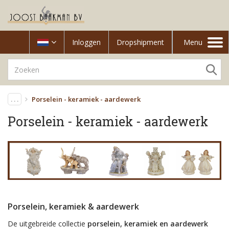
Inloggen
Dropshipment
Menu
Toggle
navigation
. . .
Porselein - keramiek - aardewerk
Porselein - keramiek - aardewerk
Porselein, keramiek & aardewerk
De uitgebreide collectie
porselein, keramiek en aardewerk