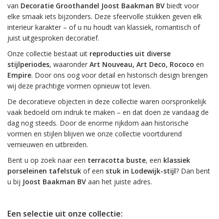
van
Decoratie Groothandel Joost Baakman BV
biedt voor
elke smaak iets bijzonders. Deze sfeervolle stukken geven elk
interieur karakter – of u nu houdt van klassiek, romantisch of
juist uitgesproken decoratief.
Onze collectie bestaat uit
reproducties uit diverse
stijlperiodes
, waaronder
Art Nouveau, Art Deco, Rococo
en
Empire
. Door ons oog voor detail en historisch design brengen
wij deze prachtige vormen opnieuw tot leven.
De decoratieve objecten in deze collectie waren oorspronkelijk
vaak bedoeld om indruk te maken – en dat doen ze vandaag de
dag nog steeds. Door de enorme rijkdom aan historische
vormen en stijlen blijven we onze collectie voortdurend
vernieuwen en uitbreiden.
Bent u op zoek naar een
terracotta buste
, een
klassiek
porseleinen tafelstuk
of een
stuk in Lodewijk-stijl
? Dan bent
u bij
Joost Baakman BV
aan het juiste adres.
Een selectie uit onze collectie: