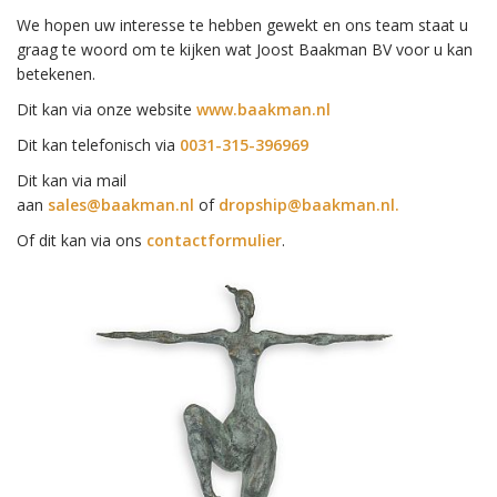
We hopen uw interesse te hebben gewekt en ons team staat u
graag te woord om te kijken wat Joost Baakman BV voor u kan
betekenen.
Dit kan via onze website
www.baakman.nl
Dit kan telefonisch via
0031-315-396969
Dit kan via mail
aan
sales@baakman.nl
of
dropship@baakman.nl.
Of dit kan via ons
contactformulier
.