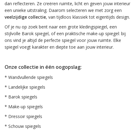
dan reflecteren. Ze creëren ruimte, licht en geven jouw interieur
een unieke uitstraling. Daarom selecteren we met zorg een
veelzijdige collectie
, van tijdloos klassiek tot eigentijds design.
Of je nu op zoek bent naar een grote kledingspiegel, een
stijlvolle Barok spiegel, of een praktische make-up spiegel: bij
ons vind je altijd de perfecte spiegel voor jouw ruimte. Elke
spiegel voegt karakter en diepte toe aan jouw interieur.
Onze collectie in één oogopslag:
* Wandvullende spiegels
* Landelijke spiegels
* Barok spiegels
* Make-up spiegels
* Dressoir spiegels
* Schouw spiegels