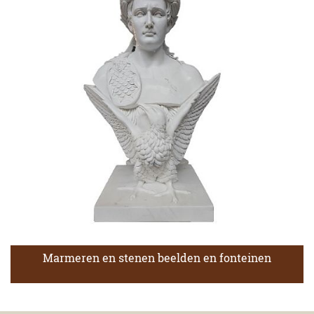
Marmeren en stenen beelden en fonteinen